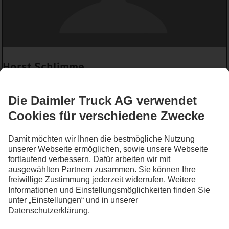
Horst Schlimme
Buchhaltung
Buchhaltung
+49 6157 8003 24
WRITE_EMAIL